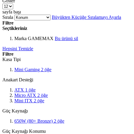
Göster
sayfa başı
Sırala
Büyükten Küçüğe Sıralamayı Ayarla
Filtre
Seçtikleriniz
Marka
GAMEMAX
Bu ürünü sil
Hepsini Temizle
Filtre
Kasa Tipi
Mini Gaming
2
öğe
Anakart Desteği
ATX
1
öğe
Micro ATX
2
öğe
Mini ITX
2
öğe
Güç Kaynağı
650W (80+ Bronze)
2
öğe
Güç Kaynağı Konumu