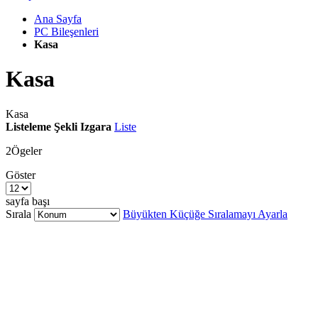
Ana Sayfa
PC Bileşenleri
Kasa
Kasa
Kasa
Listeleme Şekli
Izgara
Liste
2
Ögeler
Göster
sayfa başı
Sırala
Büyükten Küçüğe Sıralamayı Ayarla