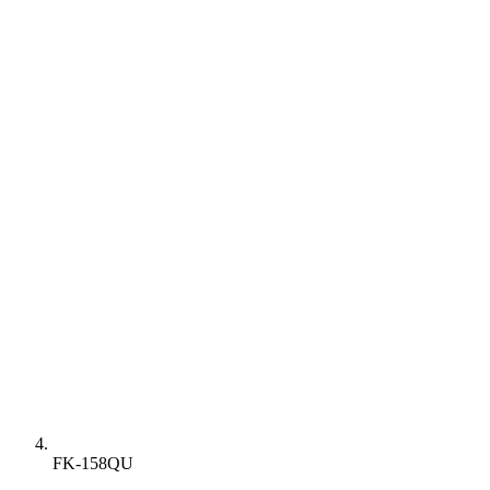
FK-158QU