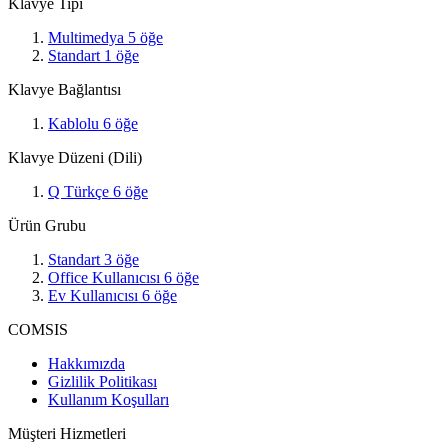
Klavye Tipi
Multimedya
5
öğe
Standart
1
öğe
Klavye Bağlantısı
Kablolu
6
öğe
Klavye Düzeni (Dili)
Q Türkçe
6
öğe
Ürün Grubu
Standart
3
öğe
Office Kullanıcısı
6
öğe
Ev Kullanıcısı
6
öğe
COMSIS
Hakkımızda
Gizlilik Politikası
Kullanım Koşulları
Müşteri Hizmetleri