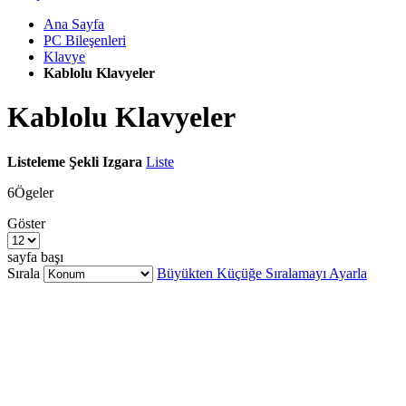
Ana Sayfa
PC Bileşenleri
Klavye
Kablolu Klavyeler
Kablolu Klavyeler
Listeleme Şekli
Izgara
Liste
6
Ögeler
Göster
sayfa başı
Sırala
Büyükten Küçüğe Sıralamayı Ayarla