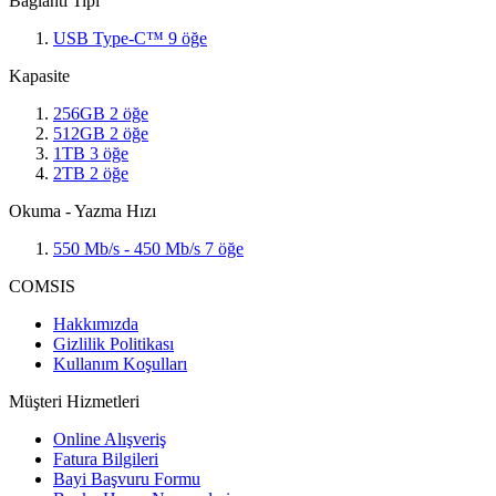
Bağlantı Tipi
USB Type-C™
9
öğe
Kapasite
256GB
2
öğe
512GB
2
öğe
1TB
3
öğe
2TB
2
öğe
Okuma - Yazma Hızı
550 Mb/s - 450 Mb/s
7
öğe
COMSIS
Hakkımızda
Gizlilik Politikası
Kullanım Koşulları
Müşteri Hizmetleri
Online Alışveriş
Fatura Bilgileri
Bayi Başvuru Formu