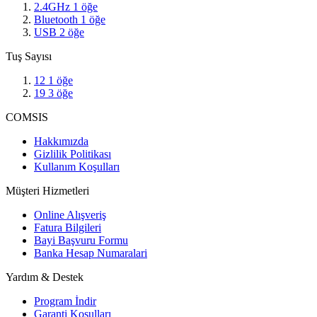
2.4GHz
1
öğe
Bluetooth
1
öğe
USB
2
öğe
Tuş Sayısı
12
1
öğe
19
3
öğe
COMSIS
Hakkımızda
Gizlilik Politikası
Kullanım Koşulları
Müşteri Hizmetleri
Online Alışveriş
Fatura Bilgileri
Bayi Başvuru Formu
Banka Hesap Numaralari
Yardım & Destek
Program İndir
Garanti Koşulları