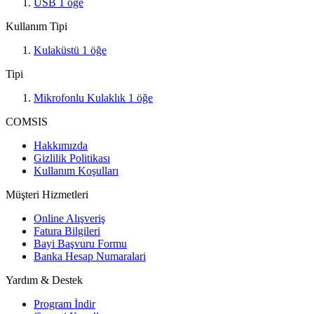
USB
1
öğe
Kullanım Tipi
Kulaküstü
1
öğe
Tipi
Mikrofonlu Kulaklık
1
öğe
COMSIS
Hakkımızda
Gizlilik Politikası
Kullanım Koşulları
Müşteri Hizmetleri
Online Alışveriş
Fatura Bilgileri
Bayi Başvuru Formu
Banka Hesap Numaralari
Yardım & Destek
Program İndir