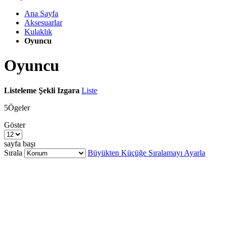
Ana Sayfa
Aksesuarlar
Kulaklık
Oyuncu
Oyuncu
Listeleme Şekli
Izgara
Liste
5
Ögeler
Göster
sayfa başı
Sırala
Büyükten Küçüğe Sıralamayı Ayarla