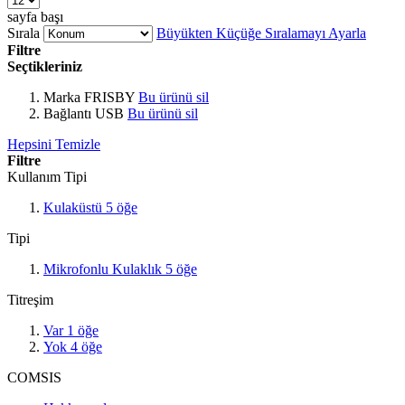
sayfa başı
Sırala
Büyükten Küçüğe Sıralamayı Ayarla
Filtre
Seçtikleriniz
Marka
FRISBY
Bu ürünü sil
Bağlantı
USB
Bu ürünü sil
Hepsini Temizle
Filtre
Kullanım Tipi
Kulaküstü
5
öğe
Tipi
Mikrofonlu Kulaklık
5
öğe
Titreşim
Var
1
öğe
Yok
4
öğe
COMSIS