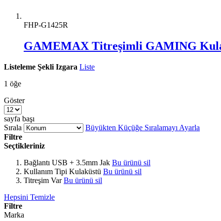
FHP-G1425R
GAMEMAX Titreşimli GAMING Kula
Listeleme Şekli
Izgara
Liste
1
öğe
Göster
sayfa başı
Sırala
Büyükten Küçüğe Sıralamayı Ayarla
Filtre
Seçtikleriniz
Bağlantı
USB + 3.5mm Jak
Bu ürünü sil
Kullanım Tipi
Kulaküstü
Bu ürünü sil
Titreşim
Var
Bu ürünü sil
Hepsini Temizle
Filtre
Marka