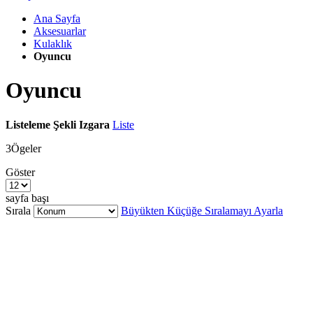
Ana Sayfa
Aksesuarlar
Kulaklık
Oyuncu
Oyuncu
Listeleme Şekli
Izgara
Liste
3
Ögeler
Göster
sayfa başı
Sırala
Büyükten Küçüğe Sıralamayı Ayarla