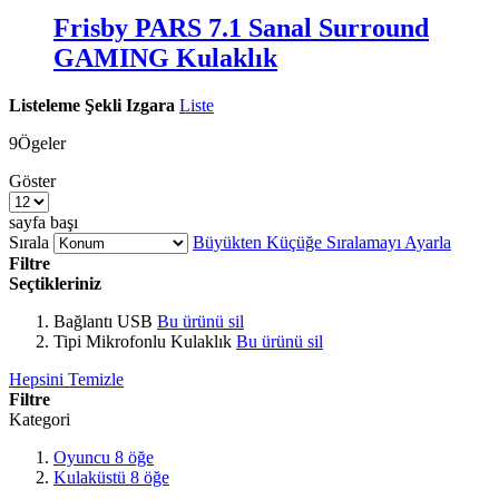
Frisby PARS 7.1 Sanal Surround
GAMING Kulaklık
Listeleme Şekli
Izgara
Liste
9
Ögeler
Göster
sayfa başı
Sırala
Büyükten Küçüğe Sıralamayı Ayarla
Filtre
Seçtikleriniz
Bağlantı
USB
Bu ürünü sil
Tipi
Mikrofonlu Kulaklık
Bu ürünü sil
Hepsini Temizle
Filtre
Kategori
Oyuncu
8
öğe
Kulaküstü
8
öğe