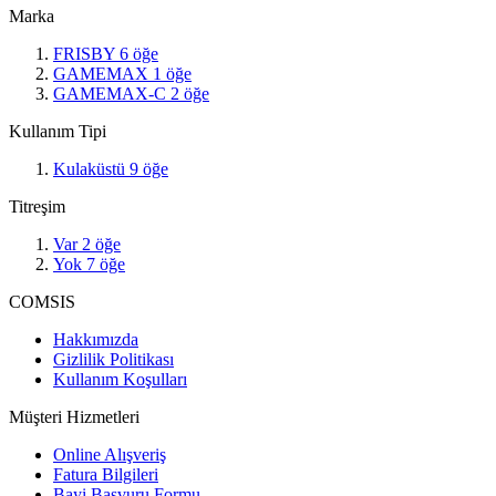
Marka
FRISBY
6
öğe
GAMEMAX
1
öğe
GAMEMAX-C
2
öğe
Kullanım Tipi
Kulaküstü
9
öğe
Titreşim
Var
2
öğe
Yok
7
öğe
COMSIS
Hakkımızda
Gizlilik Politikası
Kullanım Koşulları
Müşteri Hizmetleri
Online Alışveriş
Fatura Bilgileri
Bayi Başvuru Formu