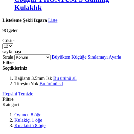
Kulaklık
Listeleme Şekli
Izgara
Liste
9
Ögeler
Göster
sayfa başı
Sırala
Büyükten Küçüğe Sıralamayı Ayarla
Filtre
Seçtikleriniz
Bağlantı
3.5mm Jak
Bu ürünü sil
Titreşim
Yok
Bu ürünü sil
Hepsini Temizle
Filtre
Kategori
Oyuncu
8
öğe
Kulakiçi
1
öğe
Kulaküstü
8
öğe