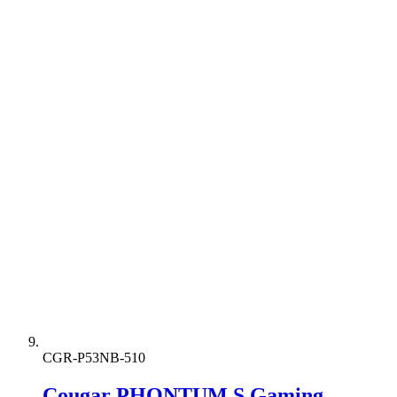
CGR-P53NB-510
Cougar PHONTUM S Gaming