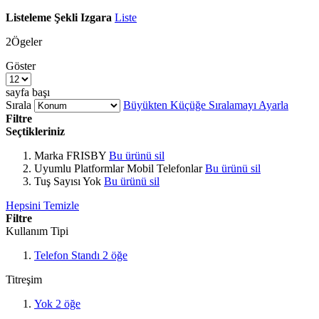
Listeleme Şekli
Izgara
Liste
2
Ögeler
Göster
sayfa başı
Sırala
Büyükten Küçüğe Sıralamayı Ayarla
Filtre
Seçtikleriniz
Marka
FRISBY
Bu ürünü sil
Uyumlu Platformlar
Mobil Telefonlar
Bu ürünü sil
Tuş Sayısı
Yok
Bu ürünü sil
Hepsini Temizle
Filtre
Kullanım Tipi
Telefon Standı
2
öğe
Titreşim
Yok
2
öğe