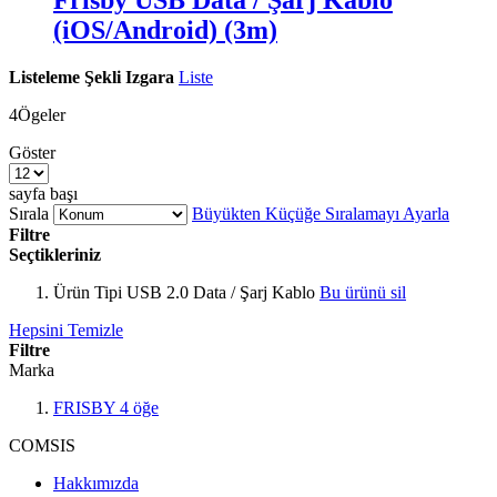
Frisby USB Data / Şarj Kablo
(iOS/Android) (3m)
Listeleme Şekli
Izgara
Liste
4
Ögeler
Göster
sayfa başı
Sırala
Büyükten Küçüğe Sıralamayı Ayarla
Filtre
Seçtikleriniz
Ürün Tipi
USB 2.0 Data / Şarj Kablo
Bu ürünü sil
Hepsini Temizle
Filtre
Marka
FRISBY
4
öğe
COMSIS
Hakkımızda