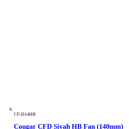
CF-D14HB
Cougar CFD Siyah HB Fan (140mm)