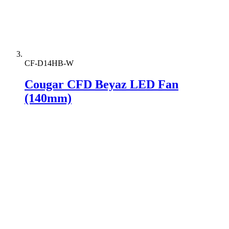
CF-D14HB-W
Cougar CFD Beyaz LED Fan
(140mm)