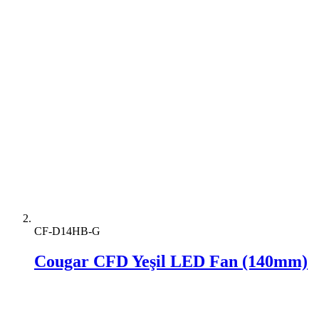
CF-D14HB-G
Cougar CFD Yeşil LED Fan (140mm)