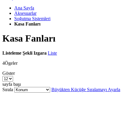
Ana Sayfa
Aksesuarlar
Soğutma Sistemleri
Kasa Fanları
Kasa Fanları
Listeleme Şekli
Izgara
Liste
4
Ögeler
Göster
sayfa başı
Sırala
Büyükten Küçüğe Sıralamayı Ayarla