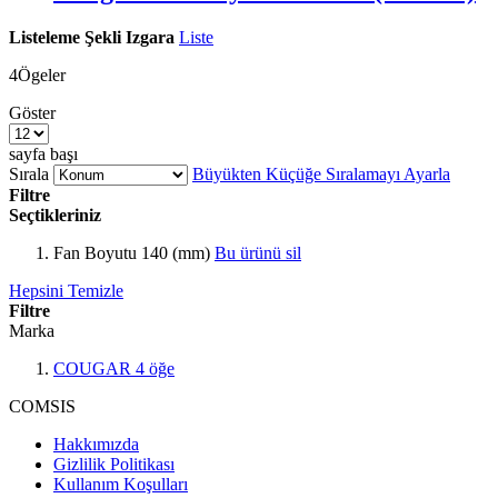
Listeleme Şekli
Izgara
Liste
4
Ögeler
Göster
sayfa başı
Sırala
Büyükten Küçüğe Sıralamayı Ayarla
Filtre
Seçtikleriniz
Fan Boyutu
140 (mm)
Bu ürünü sil
Hepsini Temizle
Filtre
Marka
COUGAR
4
öğe
COMSIS
Hakkımızda
Gizlilik Politikası
Kullanım Koşulları