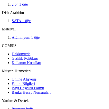
2.5”
1
öğe
Disk Arabirim
SATA
1
öğe
Materyal
Alüminyum
1
öğe
COMSIS
Hakkımızda
Gizlilik Politikası
Kullanım Koşulları
Müşteri Hizmetleri
Online Alışveriş
Fatura Bilgileri
Bayi Başvuru Formu
Banka Hesap Numaralari
Yardım & Destek
Program İndir