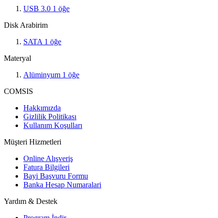
USB 3.0
1
öğe
Disk Arabirim
SATA
1
öğe
Materyal
Alüminyum
1
öğe
COMSIS
Hakkımızda
Gizlilik Politikası
Kullanım Koşulları
Müşteri Hizmetleri
Online Alışveriş
Fatura Bilgileri
Bayi Başvuru Formu
Banka Hesap Numaralari
Yardım & Destek
Program İndir