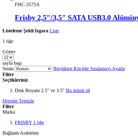
FHC-3575A
Frisby 2,5"/3,5" SATA USB3.0 Alüminy
Listeleme Şekli
Izgara
Liste
1
öğe
Göster
sayfa başı
Sırala
Büyükten Küçüğe Sıralamayı Ayarla
Filtre
Seçtikleriniz
Disk Boyutu
2.5" ve 3.5"
Bu ürünü sil
Hepsini Temizle
Filtre
Marka
FRISBY
1
öğe
Bağlantı Arabirimi