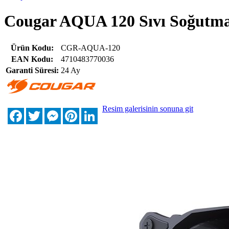
Cougar AQUA 120 Sıvı Soğutma
Ürün Kodu:
CGR-AQUA-120
EAN Kodu:
4710483770036
Garanti Süresi:
24 Ay
Resim galerisinin sonuna git
Facebook
Twitter
Messenger
Pinterest
LinkedIn