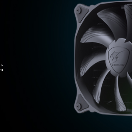
r.
en