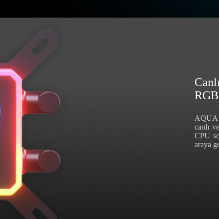
Canl
RGB
AQUA Se
canlı v
CPU soğ
araya ge