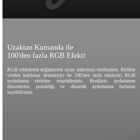
Uzaktan Kumanda ile
100'den fazla RGB Efekti
RGB efektlerini değiştirerek oyun stillerinizi özelleştirin. Birlikte
verilen kablosuz denetleyici ile 100'den fazla etkileyici RGB
aydınlatma efektine erişebilirsiniz. Renkleri, aydınlatma
düzenlerini, parlaklığı ve dinamik aydınlatma hızlarını
seçebilirsiniz.