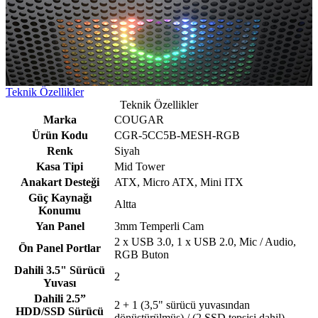
Teknik Özellikler
Teknik Özellikler
Marka
COUGAR
Ürün Kodu
CGR-5CC5B-MESH-RGB
Renk
Siyah
Kasa Tipi
Mid Tower
Anakart Desteği
ATX, Micro ATX, Mini ITX
Güç Kaynağı
Altta
Konumu
Yan Panel
3mm Temperli Cam
2 x USB 3.0, 1 x USB 2.0, Mic / Audio,
Ön Panel Portlar
RGB Buton
Dahili 3.5" Sürücü
2
Yuvası
Dahili 2.5”
2 + 1 (3,5" sürücü yuvasından
HDD/SSD Sürücü
dönüştürülmüş) / (2 SSD tepsisi dahil)