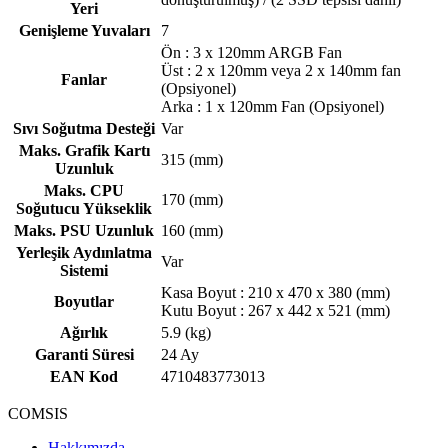
Yeri
Genişleme Yuvaları
7
Ön : 3 x 120mm ARGB Fan
Üst : 2 x 120mm veya 2 x 140mm fan
Fanlar
(Opsiyonel)
Arka : 1 x 120mm Fan (Opsiyonel)
Sıvı Soğutma Desteği
Var
Maks. Grafik Kartı
315 (mm)
Uzunluk
Maks. CPU
170 (mm)
Soğutucu Yükseklik
Maks. PSU Uzunluk
160 (mm)
Yerleşik Aydınlatma
Var
Sistemi
Kasa Boyut : 210 x 470 x 380 (mm)
Boyutlar
Kutu Boyut : 267 x 442 x 521 (mm)
Ağırlık
5.9 (kg)
Garanti Süresi
24 Ay
EAN Kod
4710483773013
COMSIS
Hakkımızda