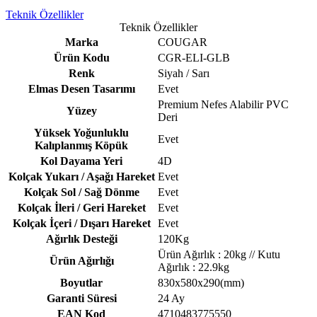
Teknik Özellikler
Teknik Özellikler
Marka
COUGAR
Ürün Kodu
CGR-ELI-GLB
Renk
Siyah / Sarı
Elmas Desen Tasarımı
Evet
Premium Nefes Alabilir PVC
Yüzey
Deri
Yüksek Yoğunluklu
Evet
Kalıplanmış Köpük
Kol Dayama Yeri
4D
Kolçak Yukarı / Aşağı Hareket
Evet
Kolçak Sol / Sağ Dönme
Evet
Kolçak İleri / Geri Hareket
Evet
Kolçak İçeri / Dışarı Hareket
Evet
Ağırlık Desteği
120Kg
Ürün Ağırlık : 20kg // Kutu
Ürün Ağırlığı
Ağırlık : 22.9kg
Boyutlar
830x580x290(mm)
Garanti Süresi
24 Ay
EAN Kod
4710483775550