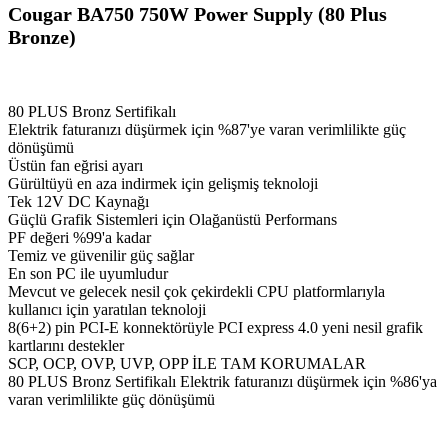
Cougar BA750 750W Power Supply (80 Plus
Bronze)
80 PLUS Bronz Sertifikalı
Elektrik faturanızı düşürmek için %87'ye varan verimlilikte güç
dönüşümü
Üstün fan eğrisi ayarı
Gürültüyü en aza indirmek için gelişmiş teknoloji
Tek 12V DC Kaynağı
Güçlü Grafik Sistemleri için Olağanüstü Performans
PF değeri %99'a kadar
Temiz ve güvenilir güç sağlar
En son PC ile uyumludur
Mevcut ve gelecek nesil çok çekirdekli CPU platformlarıyla
kullanıcı için yaratılan teknoloji
8(6+2) pin PCI-E konnektörüyle PCI express 4.0 yeni nesil grafik
kartlarını destekler
SCP, OCP, OVP, UVP, OPP İLE TAM KORUMALAR
80 PLUS Bronz Sertifikalı Elektrik faturanızı düşürmek için %86'ya
varan verimlilikte güç dönüşümü