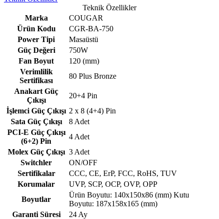
Teknik Özellikler
Marka
COUGAR
Ürün Kodu
CGR-BA-750
Power Tipi
Masaüstü
Güç Değeri
750W
Fan Boyut
120 (mm)
Verimlilik
80 Plus Bronze
Sertifikası
Anakart Güç
20+4 Pin
Çıkışı
İşlemci Güç Çıkışı
2 x 8 (4+4) Pin
Sata Güç Çıkışı
8 Adet
PCI-E Güç Çıkışı
4 Adet
(6+2) Pin
Molex Güç Çıkışı
3 Adet
Switchler
ON/OFF
Sertifikalar
CCC, CE, ErP, FCC, RoHS, TUV
Korumalar
UVP, SCP, OCP, OVP, OPP
Ürün Boyutu: 140x150x86 (mm) Kutu
Boyutlar
Boyutu: 187x158x165 (mm)
Garanti Süresi
24 Ay