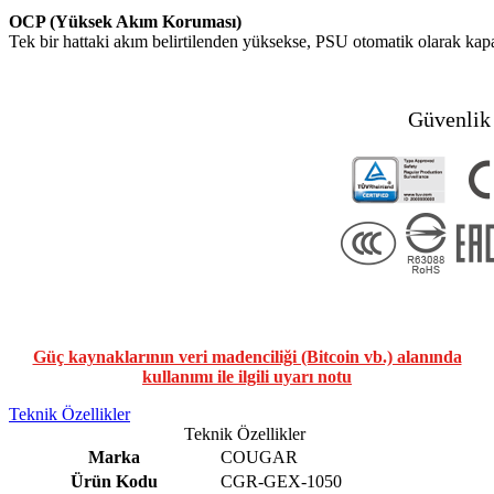
OCP (Yüksek Akım Koruması)
Tek bir hattaki akım belirtilenden yüksekse, PSU otomatik olarak kapa
Güvenlik 
Güç kaynaklarının veri madenciliği (Bitcoin vb.) alanında
kullanımı ile ilgili uyarı notu
Teknik Özellikler
Teknik Özellikler
Marka
COUGAR
Ürün Kodu
CGR-GEX-1050