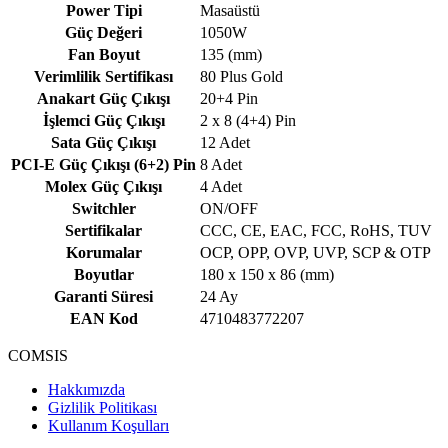
Power Tipi
Masaüstü
Güç Değeri
1050W
Fan Boyut
135 (mm)
Verimlilik Sertifikası
80 Plus Gold
Anakart Güç Çıkışı
20+4 Pin
İşlemci Güç Çıkışı
2 x 8 (4+4) Pin
Sata Güç Çıkışı
12 Adet
PCI-E Güç Çıkışı (6+2) Pin
8 Adet
Molex Güç Çıkışı
4 Adet
Switchler
ON/OFF
Sertifikalar
CCC, CE, EAC, FCC, RoHS, TUV
Korumalar
OCP, OPP, OVP, UVP, SCP & OTP
Boyutlar
180 x 150 x 86 (mm)
Garanti Süresi
24 Ay
EAN Kod
4710483772207
COMSIS
Hakkımızda
Gizlilik Politikası
Kullanım Koşulları