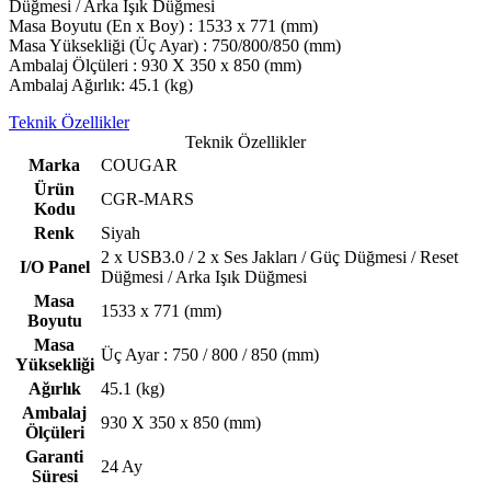
Düğmesi / Arka Işık Düğmesi
Masa Boyutu (En x Boy) : 1533 x 771 (mm)
Masa Yüksekliği (Üç Ayar) : 750/800/850 (mm)
Ambalaj Ölçüleri : 930 X 350 x 850 (mm)
Ambalaj Ağırlık: 45.1 (kg)
Teknik Özellikler
Teknik Özellikler
Marka
COUGAR
Ürün
CGR-MARS
Kodu
Renk
Siyah
2 x USB3.0 / 2 x Ses Jakları / Güç Düğmesi / Reset
I/O Panel
Düğmesi / Arka Işık Düğmesi
Masa
1533 x 771 (mm)
Boyutu
Masa
Üç Ayar : 750 / 800 / 850 (mm)
Yüksekliği
Ağırlık
45.1 (kg)
Ambalaj
930 X 350 x 850 (mm)
Ölçüleri
Garanti
24 Ay
Süresi