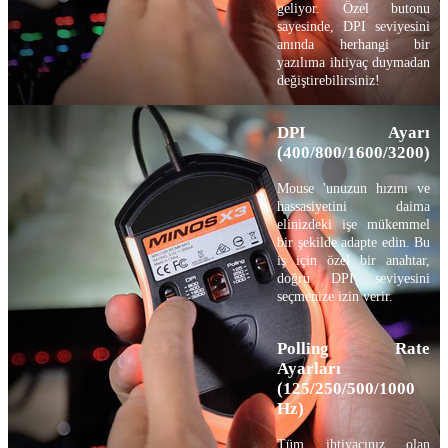
geliyor. Özel butonu
sayesinde, DPI seviyesini
anında herhangi bir
yazılıma ihtiyaç duymadan
değiştirebilirsiniz!
DPI Ayarı
(400/800/1600/3200)
Mouse 'unuzun hızını ve
hassasiyetini daima
elinizdeki işe mükemmel
bir şekilde adapte edin. Bu
iş için özel bir anahtar,
doğru DPI seviyesini
seçmenize izin verir.
Polling Rate
Ayarları
(125/250/500/1000
Hz)
Tüm ihtiyacınız olan