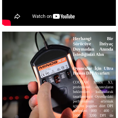
Herhangi Bir
Sürücüye İhtiyaç
Duymadan Anında
İstediğinizi Alın
Oyuncular İçin Ultra
Hassas DPI Ayarları
COUGAR Minos X3,
profesyonel oyuncuların
beklentileri kullanılarak
tasarlanmıştır. Oyunlardaki
performansını artırmak
için en popüler dört DPI
seviyeleri: 800 - 400 -
1600 - 3200 DPI ile