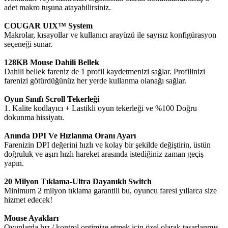
adet makro tuşuna atayabilirsiniz.
COUGAR UIX™ System
Makrolar, kısayollar ve kullanıcı arayüzü ile sayısız konfigürasyon
seçeneği sunar.
128KB Mouse Dahili Bellek
Dahili bellek fareniz de 1 profil kaydetmenizi sağlar. Profilinizi
farenizi götürdüğünüz her yerde kullanma olanağı sağlar.
Oyun Sınıfı Scroll Tekerleği
1. Kalite kodlayıcı + Lastikli oyun tekerleği ve %100 Doğru
dokunma hissiyatı.
Anında DPI Ve Hızlanma Oranı Ayarı
Farenizin DPI değerini hızlı ve kolay bir şekilde değiştirin, üstün
doğruluk ve aşırı hızlı hareket arasında istediğiniz zaman geçiş
yapın.
20 Milyon Tıklama-Ultra Dayanıklı Switch
Minimum 2 milyon tıklama garantili bu, oyuncu faresi yıllarca size
hizmet edecek!
Mouse Ayakları
Oyunlarda hız / kontrol optimize etmek için özel olarak tasarlanmış,