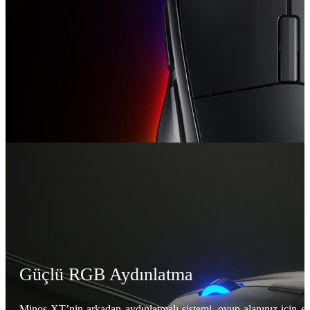
Güçlü RGB Aydınlatma
Minos XT’nin arkadan aydınlatmalı sistemi, oyun alanınız için e