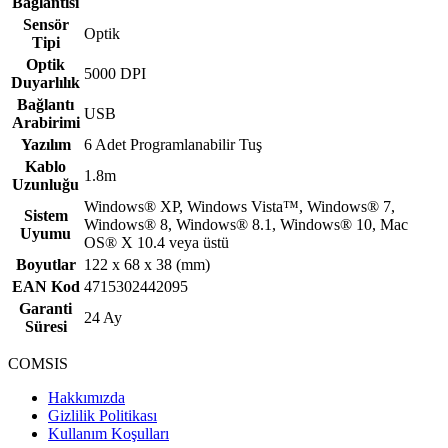
Bağlantısı
Sensör
Optik
Tipi
Optik
5000 DPI
Duyarlılık
Bağlantı
USB
Arabirimi
Yazılım
6 Adet Programlanabilir Tuş
Kablo
1.8m
Uzunluğu
Windows® XP, Windows Vista™, Windows® 7,
Sistem
Windows® 8, Windows® 8.1, Windows® 10, Mac
Uyumu
OS® X 10.4 veya üstü
Boyutlar
122 x 68 x 38 (mm)
EAN Kod
4715302442095
Garanti
24 Ay
Süresi
COMSIS
Hakkımızda
Gizlilik Politikası
Kullanım Koşulları