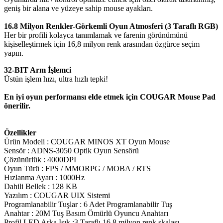
geniş bir alana ve yüzeye sahip mouse ayakları.
16.8 Milyon Renkler-Görkemli Oyun Atmosferi (3 Taraflı RGB)
Her bir profili kolayca tanımlamak ve farenin görünümünü
kişiselleştirmek için 16,8 milyon renk arasından özgürce seçim
yapın.
32-BIT Arm İşlemci
Üstün işlem hızı, ultra hızlı tepki!
En iyi oyun performansı elde etmek için COUGAR Mouse Pad
önerilir.
Özellikler
Ürün Modeli : COUGAR MINOS XT Oyun Mouse
Sensör : ADNS-3050 Optik Oyun Sensörü
Çözünürlük : 4000DPI
Oyun Türü : FPS / MMORPG / MOBA / RTS
Hızlanma Ayarı : 1000Hz
Dahili Bellek : 128 KB
Yazılım : COUGAR UIX Sistemi
Programlanabilir Tuşlar : 6 Adet Programlanabilir Tuş
Anahtar : 20M Tuş Basım Ömürlü Oyuncu Anahtarı
Profil LED Arka Işık :3 Taraflı 16.8 milyon renk skalası