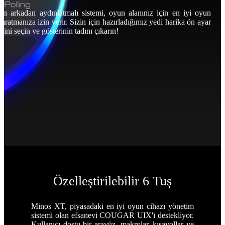
n arkadan aydınlatmalı sistemi, oyun alanınız için en iyi oyun
yaratmanıza izin verir. Sizin için hazırladığımız yedi harika ön ayar
ini seçin ve gösterinin tadını çıkarın!
Özelleştirilebilir 6 Tuş
Minos XT, piyasadaki en iyi oyun cihazı yönetim
sistemi olan efsanevi COUGAR UIX'i destekliyor.
Kullanıcı dostu bir arayüz, makrolar, kısayollar ve