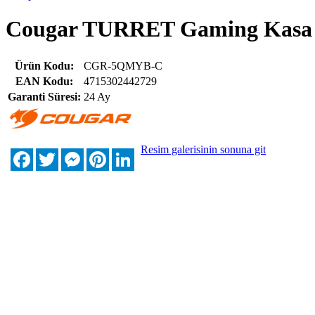
Cougar TURRET Gaming Kasa 
Ürün Kodu:
CGR-5QMYB-C
EAN Kodu:
4715302442729
Garanti Süresi:
24 Ay
Resim galerisinin sonuna git
Facebook
Twitter
Messenger
Pinterest
LinkedIn