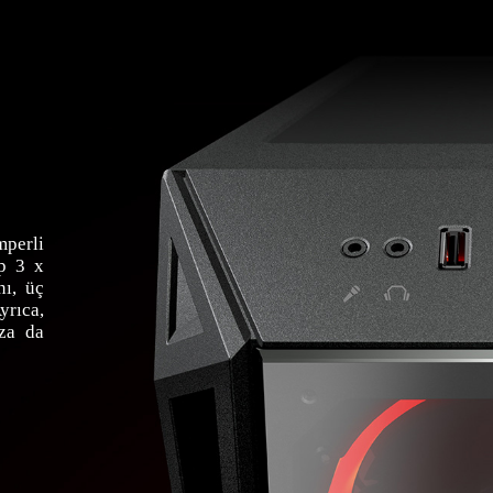
mperli
up 3 x
nı, üç
yrıca,
za da