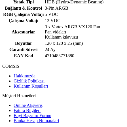
Yatak Tipi
HDB (Hydro-Dynamic Bearing)
Bağlantı & Kontrol
3-Pin ARGB
RGB Çalışma Voltajı
5 VDC
Çalışma Voltajı
12 VDC
3 x Vortex ARGB VX120 Fan
Aksesuarlar
Fan vidaları
Kullanım kılavuzu
Boyutlar
120 x 120 x 25 (mm)
Garanti Süresi
24 Ay
EAN Kod
4710483771880
COMSIS
Hakkımızda
Gizlilik Politikası
Kullanım Koşulları
Müşteri Hizmetleri
Online Alışveriş
Fatura Bilgileri
Bayi Başvuru Formu
Banka Hesap Numaralari