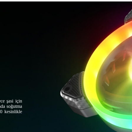
e şasi için
nda soğutma
0 kesinlikle