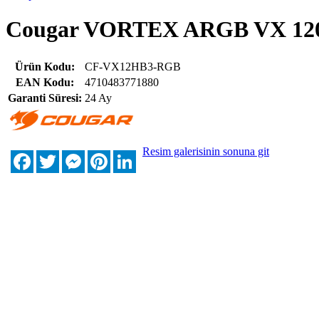
Cougar VORTEX ARGB VX 12
Ürün Kodu:
CF-VX12HB3-RGB
EAN Kodu:
4710483771880
Garanti Süresi:
24 Ay
Resim galerisinin sonuna git
Facebook
Twitter
Messenger
Pinterest
LinkedIn