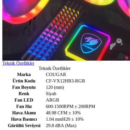
Teknik Özellikler
Teknik Özellikler
Marka
COUGAR
Ürün Kodu
CF-VX12HB3-RGB
Fan Boyutu
120 (mm)
Renk
Siyah
Fan LED
ARGB
Fan Hız
600-1500RPM ± 200RPM
Hava Akımı
48.98 CFM ± 10%
Hava Basıncı
1.04 mmH20 ± 10%
Gürültü Seviyesi
29.8 dBA (Max)