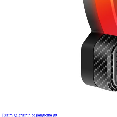
Resim galerisinin başlangıcına git