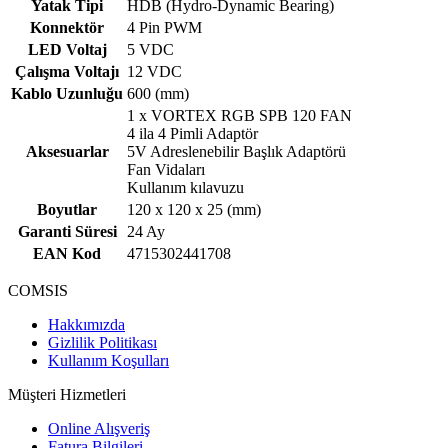
Yatak Tipi
HDB (Hydro-Dynamic Bearing)
Konnektör
4 Pin PWM
LED Voltaj
5 VDC
Çalışma Voltajı
12 VDC
Kablo Uzunluğu
600 (mm)
1 x VORTEX RGB SPB 120 FAN
4 ila 4 Pimli Adaptör
Aksesuarlar
5V Adreslenebilir Başlık Adaptörü
Fan Vidaları
Kullanım kılavuzu
Boyutlar
120 x 120 x 25 (mm)
Garanti Süresi
24 Ay
EAN Kod
4715302441708
COMSIS
Hakkımızda
Gizlilik Politikası
Kullanım Koşulları
Müşteri Hizmetleri
Online Alışveriş
Fatura Bilgileri