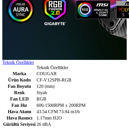
Teknik Özellikler
Teknik Özellikler
Marka
COUGAR
Ürün Kodu
CF-V12SPB-RGB
Fan Boyutu
120 (mm)
Renk
Siyah
Fan LED
RGB
Fan Hız
600-1500RPM ± 200RPM
Hava Akımı
43.54 CFM 73.94 m3/h
Hava Basıncı
1.17mm H2O
Gürültü Seviyesi
26 dBA