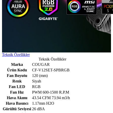
Teknik Özellikler
Teknik Özellikler
Marka
COUGAR
Ürün Kodu
CF-V12SET-SPBRGB
Fan Boyutu
120 (mm)
Renk
Siyah
Fan LED
RGB
Fan Hız
PWM 600-1500 R.P.M
Hava Akımı
43.54 CFM 73.94 m3/h
Hava Basıncı
1.17mm H2O
Gürültü Seviyesi
26 dBA