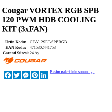
Cougar VORTEX RGB SPB
120 PWM HDB COOLING
KIT (3xFAN)
Ürün Kodu:
CF-V12SET-SPBRGB
EAN Kodu:
4715302441753
Garanti Süresi:
24 Ay
Resim galerisinin sonuna git
Facebook
Twitter
Messenger
Pinterest
LinkedIn