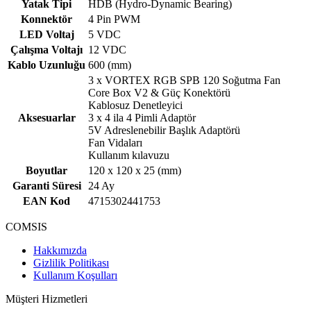
Yatak Tipi
HDB (Hydro-Dynamic Bearing)
Konnektör
4 Pin PWM
LED Voltaj
5 VDC
Çalışma Voltajı
12 VDC
Kablo Uzunluğu
600 (mm)
3 x VORTEX RGB SPB 120 Soğutma Fan
Core Box V2 & Güç Konektörü
Kablosuz Denetleyici
Aksesuarlar
3 x 4 ila 4 Pimli Adaptör
5V Adreslenebilir Başlık Adaptörü
Fan Vidaları
Kullanım kılavuzu
Boyutlar
120 x 120 x 25 (mm)
Garanti Süresi
24 Ay
EAN Kod
4715302441753
COMSIS
Hakkımızda
Gizlilik Politikası
Kullanım Koşulları
Müşteri Hizmetleri