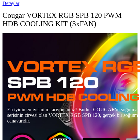
Detaylar
Cougar VORTEX RGB SPB 120 PWM
HDB COOLING KIT (3xFAN)
En iyinin en iyisini mi arıyorsunuz? Budur. COUGAR'ın soğutma f
serisinin zirvesi olan VORTEX RGB SPB 120, gerçek bir soğutma
canavarıdır.