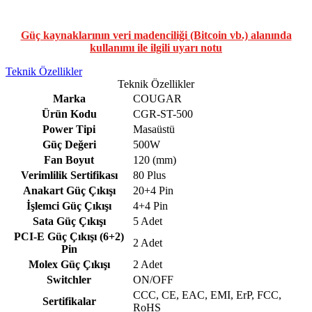
Güç kaynaklarının veri madenciliği (Bitcoin vb.) alanında
kullanımı ile ilgili uyarı notu
Teknik Özellikler
Teknik Özellikler
Marka
COUGAR
Ürün Kodu
CGR-ST-500
Power Tipi
Masaüstü
Güç Değeri
500W
Fan Boyut
120 (mm)
Verimlilik Sertifikası
80 Plus
Anakart Güç Çıkışı
20+4 Pin
İşlemci Güç Çıkışı
4+4 Pin
Sata Güç Çıkışı
5 Adet
PCI-E Güç Çıkışı (6+2)
2 Adet
Pin
Molex Güç Çıkışı
2 Adet
Switchler
ON/OFF
CCC, CE, EAC, EMI, ErP, FCC,
Sertifikalar
RoHS