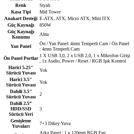
Renk
Siyah
Kasa Tipi
Mid Tower
Anakart Desteği
E-ATX, ATX, Micro ATX, Mini ITX
Güç Kaynağı
850W
Güç Kaynağı
Altta
Konumu
Ön / Yan Panel: 4mm Temperli Cam / Ön Panel
Yan Panel
: 4mm Temperli Cam
1 X USB 3,0, 2 x USB 2,0, 1 x Mikrofon Girişi
Ön Panel Portlar
, 1x Audio, Power / Reset / RGB Işık Kontrol
Harici 5.25"
Yok
Sürücü Yuvası
Harici 3.5"
Yok
Sürücü Yuvası
Dahili 3.5"
2
Sürücü Yuvası
Dahili 2.5”
HDD/SSD
3
Sürücü Yeri
Genişleme
7+3 Dikey Yuva
Yuvaları
Arka Panel : 1 x 120mm RGB Fan