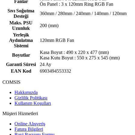
Fanlar
Ön Panel : 3 x 120mm Ring RGB Fan
Sıvı Soğutma
360mm / 280mm / 240mm / 140mm / 120mm
Desteği
Maks. PSU
200 (mm)
Uzunluk
Yerleşik
Aydınlatma
120mm RGB Fan
Sistemi
Kasa Boyut : 490 x 220 x 477 (mm)
Boyutlar
Kasa Kutu Boyut : 550 x 275 x 545 (mm)
Garanti Süresi
24 Ay
EAN Kod
6903494553332
COMSIS
Hakkımızda
Gizlilik Politikası
Kullanım Koşulları
Müşteri Hizmetleri
Online Alışveriş
Fatura Bilgileri
Bayi Başvuru Formu