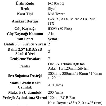
Ürün Kodu
FC-9535G
Renk
Siyah
Kasa Tipi
Mid Tower
E-ATX, ATX, Micro ATX, Mini
Anakart Desteği
ITX
Güç Kaynağı
650W (80 Plus)
Güç Kaynağı Konumu
Altta
Yan Panel
Şeffaf
Dahili 3.5" Sürücü Yuvası
2
Dahili 2.5” HDD/SSD
2
Sürücü Yeri
Genişleme Yuvaları
7
Ön: 3 x 120mm Rgb fan
Fanlar
Arka : 1 x 120mm Rgb fan
360mm / 280mm / 240mm / 140mm
Sıvı Soğutma Desteği
/ 120mm
Maks. Grafik Kartı
410 (mm)
Uzunluk
Maks. PSU Uzunluk
200 (mm)
Yerleşik Aydınlatma Sistemi
120mm RGB Fan
Kasa Boyut : 455 x 210 x 485 (mm)