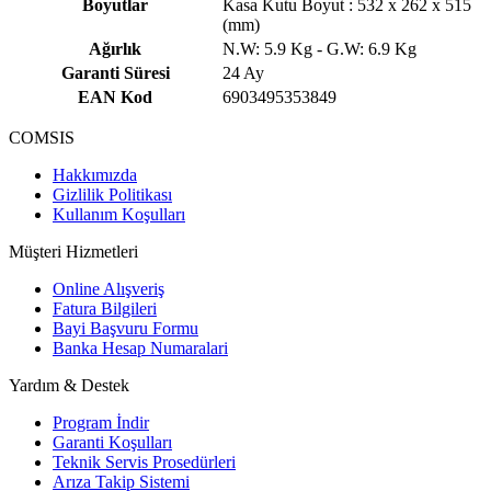
Boyutlar
Kasa Kutu Boyut : 532 x 262 x 515
(mm)
Ağırlık
N.W: 5.9 Kg - G.W: 6.9 Kg
Garanti Süresi
24 Ay
EAN Kod
6903495353849
COMSIS
Hakkımızda
Gizlilik Politikası
Kullanım Koşulları
Müşteri Hizmetleri
Online Alışveriş
Fatura Bilgileri
Bayi Başvuru Formu
Banka Hesap Numaralari
Yardım & Destek
Program İndir
Garanti Koşulları
Teknik Servis Prosedürleri
Arıza Takip Sistemi