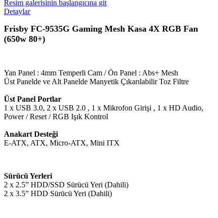
Resim galerisinin başlangıcına git
Detaylar
Frisby FC-9535G Gaming Mesh Kasa 4X RGB Fan
(650w 80+)
Yan Panel : 4mm Temperli Cam / Ön Panel : Abs+ Mesh
Üst Panelde ve Alt Panelde Manyetik Çıkarılabilir Toz Filtre
Üst Panel Portlar
1 x USB 3.0, 2 x USB 2.0 , 1 x Mikrofon Girişi , 1 x HD Audio,
Power / Reset / RGB Işık Kontrol
Anakart Desteği
E-ATX, ATX, Micro-ATX, Mini ITX
Sürücü Yerleri
2 x 2.5” HDD/SSD Sürücü Yeri (Dahili)
2 x 3.5” HDD Sürücü Yeri (Dahili)