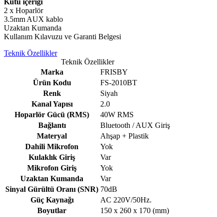
Kutu içeriği
2 x Hoparlör
3.5mm AUX kablo
Uzaktan Kumanda
Kullanım Kılavuzu ve Garanti Belgesi
Teknik Özellikler
Teknik Özellikler
Marka
FRISBY
Ürün Kodu
FS-2010BT
Renk
Siyah
Kanal Yapısı
2.0
Hoparlör Gücü (RMS)
40W RMS
Bağlantı
Bluetooth / AUX Giriş
Materyal
Ahşap + Plastik
Dahili Mikrofon
Yok
Kulaklık Giriş
Var
Mikrofon Giriş
Yok
Uzaktan Kumanda
Var
Sinyal Gürültü Oranı (SNR)
70dB
Güç Kaynağı
AC 220V/50Hz.
Boyutlar
150 x 260 x 170 (mm)