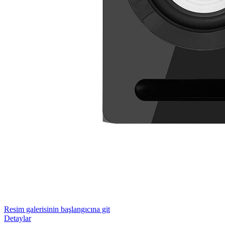
Resim galerisinin başlangıcına git
Detaylar