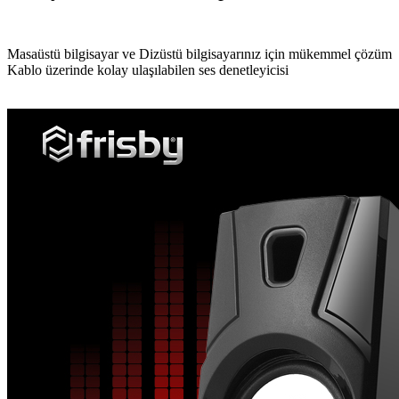
Masaüstü bilgisayar ve Dizüstü bilgisayarınız için mükemmel çözüm
Kablo üzerinde kolay ulaşılabilen ses denetleyicisi