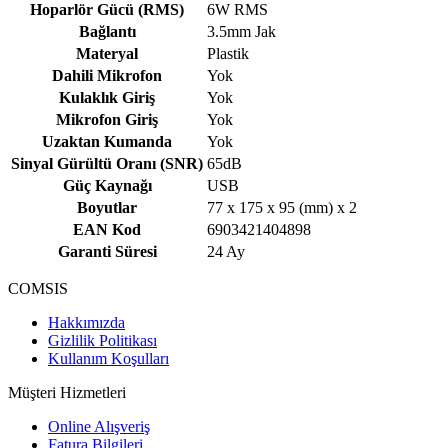
Hoparlör Gücü (RMS)
6W RMS
Bağlantı
3.5mm Jak
Materyal
Plastik
Dahili Mikrofon
Yok
Kulaklık Giriş
Yok
Mikrofon Giriş
Yok
Uzaktan Kumanda
Yok
Sinyal Gürültü Oranı (SNR)
65dB
Güç Kaynağı
USB
Boyutlar
77 x 175 x 95 (mm) x 2
EAN Kod
6903421404898
Garanti Süresi
24 Ay
COMSIS
Hakkımızda
Gizlilik Politikası
Kullanım Koşulları
Müşteri Hizmetleri
Online Alışveriş
Fatura Bilgileri