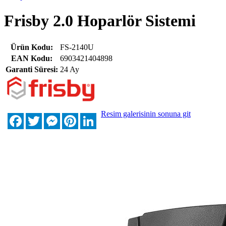
Frisby 2.0 Hoparlör Sistemi
Ürün Kodu:
FS-2140U
EAN Kodu:
6903421404898
Garanti Süresi:
24 Ay
Resim galerisinin sonuna git
Facebook
Twitter
Messenger
Pinterest
LinkedIn