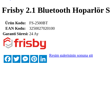
Frisby 2.1 Bluetooth Hoparlör
Ürün Kodu:
FS-2500BT
EAN Kodu:
3250027020100
Garanti Süresi:
24 Ay
Resim galerisinin sonuna git
Facebook
Twitter
Messenger
Pinterest
LinkedIn