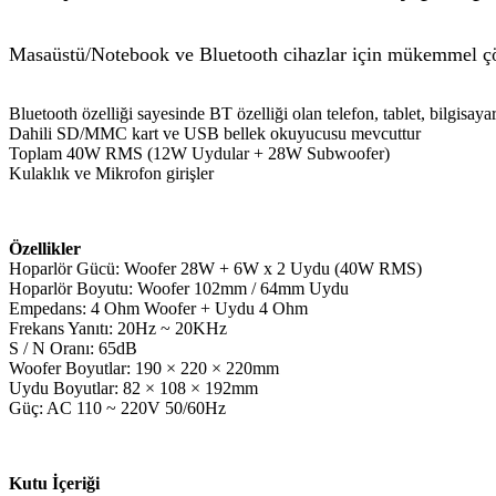
Masaüstü/Notebook ve Bluetooth cihazlar için mükemmel 
Bluetooth özelliği sayesinde BT özelliği olan telefon, tablet, bilgisay
Dahili SD/MMC kart ve USB bellek okuyucusu mevcuttur
Toplam 40W RMS (12W Uydular + 28W Subwoofer)
Kulaklık ve Mikrofon girişler
Özellikler
Hoparlör Gücü: Woofer 28W + 6W x 2 Uydu (40W RMS)
Hoparlör Boyutu: Woofer 102mm / 64mm Uydu
Empedans: 4 Ohm Woofer + Uydu 4 Ohm
Frekans Yanıtı: 20Hz ~ 20KHz
S / N Oranı: 65dB
Woofer Boyutlar: 190 × 220 × 220mm
Uydu Boyutlar: 82 × 108 × 192mm
Güç: AC 110 ~ 220V 50/60Hz
Kutu İçeriği