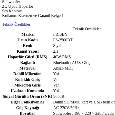
Subwoofer
2 x Uydu Hoparlör
Ses Kablosu
Kullanım Klavuzu ve Garanti Belgesi
Teknik Özellikler
Teknik Özellikler
Marka
FRISBY
Ürün Kodu
FS-2500BT
Renk
Siyah
Kanal Yapısı
2.1
Hoparlör Gücü (RMS)
40W RMS
Bağlantı
Bluetooth / AUX Giriş
Materyal
Ahşap MDF
Dahili Mikrofon
Yok
Kulaklık Giriş
Var
Mikrofon Giriş
Var
Uzaktan Kumanda
Yok
Sinyal Gürültü Oranı (SNR)
≥65dB
Diğer Fonksiyonlar
Dahili SD/MMC kart ve USB bellek 
Güç Kaynağı
AC 220V/50Hz.
Boyutlar
Subwoofer : 190 × 220 × 220 / Uydu 