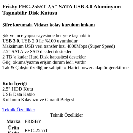
Frisby FHC-2555T 2,5" SATA USB 3.0 Alüminyum
Taşınabilir Disk Kutusu
Şifre korumalı, Vidasız kolay kurulum imkanı
Şık ve ince yapısı sayesinde her yere taşınabilir
USB 3.0
, USB 2.0 ile %100 uyumludur
Maksimum USB veri transfer hızı 4800Mbps (Super Speed)
2.5” SATA ve SSD diskleri destekler
2 TB 'a kadar Hard Disk kapasitesi destekler
Güç, okuma/yazma erişim durum led'i vardır
Tak & Çalıştır özelliğine sahiptir » Harici power adaptör gerektirme
Kutu İçeriği
2.5" HDD Kutu
USB Data Kablo
Kullanım Kılavuzu ve Garanti Belgesi
Teknik Özellikler
Teknik Özellikler
Marka
FRISBY
Ürün
FHC-2555T