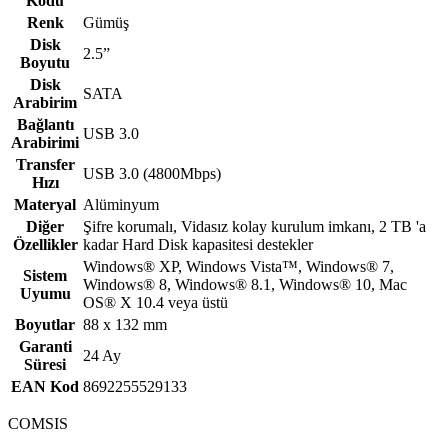
Kodu
Renk
Gümüş
Disk
2.5”
Boyutu
Disk
SATA
Arabirim
Bağlantı
USB 3.0
Arabirimi
Transfer
USB 3.0 (4800Mbps)
Hızı
Materyal
Alüminyum
Diğer
Şifre korumalı, Vidasız kolay kurulum imkanı, 2 TB 'a
Özellikler
kadar Hard Disk kapasitesi destekler
Windows® XP, Windows Vista™, Windows® 7,
Sistem
Windows® 8, Windows® 8.1, Windows® 10, Mac
Uyumu
OS® X 10.4 veya üstü
Boyutlar
88 x 132 mm
Garanti
24 Ay
Süresi
EAN Kod
8692255529133
COMSIS