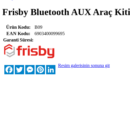
Frisby Bluetooth AUX Araç Kit
Ürün Kodu:
B09
EAN Kodu:
6903400099695
Garanti Süresi:
Resim galerisinin sonuna git
Facebook
Twitter
Messenger
Pinterest
LinkedIn