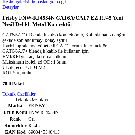
Resim galerisinin başlangıcına git
Detaylar
Frisby FNW-RJ4534N CAT6A/CAT7 EZ RJ45 Yeni
Nesil Delikli Metal Konnektör
CAT6/6A/7+ Blendajlı kablo konnektörler, Kablolamanızı doğru
şekilde sonlandırmayı kolaylaştırır
Harici topraklama yöneticili CAT7 korumalı konnektör
CAT6/6A/7+ blendajlı kablo ile kullanım için
EMI/RFI'ye karşı koruma kalkanı
Maksimum izoleli tel OD: 1.3mm
UL dereceli UL94-V2
ROHS uyumlu
70'li Paket
Teknik Özellikler
Teknik Özellikler
Marka
FRISBY
Ürün Kodu
FNW-RJ4534N
Renk
Gri
Konnektör
RJ-45
EAN Kod
6903445348413