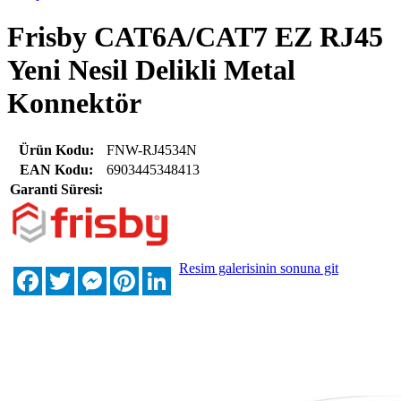
Frisby CAT6A/CAT7 EZ RJ45
Yeni Nesil Delikli Metal
Konnektör
Ürün Kodu:
FNW-RJ4534N
EAN Kodu:
6903445348413
Garanti Süresi:
Resim galerisinin sonuna git
Facebook
Twitter
Messenger
Pinterest
LinkedIn