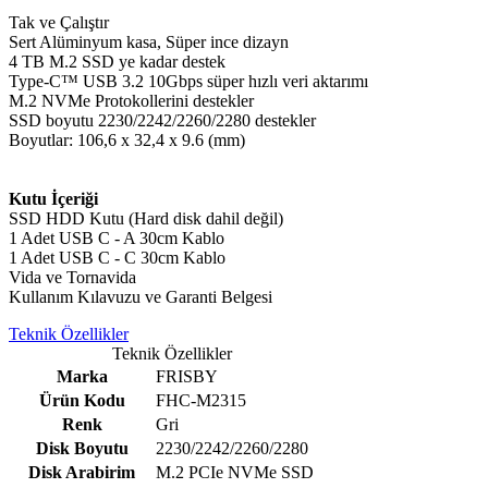
Tak ve Çalıştır
Sert Alüminyum kasa, Süper ince dizayn
4 TB M.2 SSD ye kadar destek
Type-C™ USB 3.2 10Gbps süper hızlı veri aktarımı
M.2 NVMe Protokollerini destekler
SSD boyutu 2230/2242/2260/2280 destekler
Boyutlar: 106,6 x 32,4 x 9.6 (mm)
Kutu İçeriği
SSD HDD Kutu (Hard disk dahil değil)
1 Adet USB C - A 30cm Kablo
1 Adet USB C - C 30cm Kablo
Vida ve Tornavida
Kullanım Kılavuzu ve Garanti Belgesi
Teknik Özellikler
Teknik Özellikler
Marka
FRISBY
Ürün Kodu
FHC-M2315
Renk
Gri
Disk Boyutu
2230/2242/2260/2280
Disk Arabirim
M.2 PCIe NVMe SSD