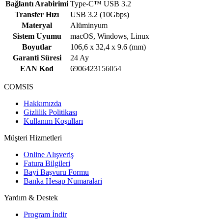
Bağlantı Arabirimi
Type-C™ USB 3.2
Transfer Hızı
USB 3.2 (10Gbps)
Materyal
Alüminyum
Sistem Uyumu
macOS, Windows, Linux
Boyutlar
106,6 x 32,4 x 9.6 (mm)
Garanti Süresi
24 Ay
EAN Kod
6906423156054
COMSIS
Hakkımızda
Gizlilik Politikası
Kullanım Koşulları
Müşteri Hizmetleri
Online Alışveriş
Fatura Bilgileri
Bayi Başvuru Formu
Banka Hesap Numaralari
Yardım & Destek
Program İndir