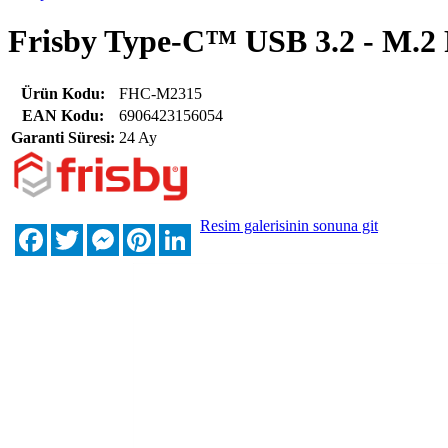
Frisby Type-C™ USB 3.2 - M.
Ürün Kodu:
FHC-M2315
EAN Kodu:
6906423156054
Garanti Süresi:
24 Ay
Resim galerisinin sonuna git
Facebook
Twitter
Messenger
Pinterest
LinkedIn