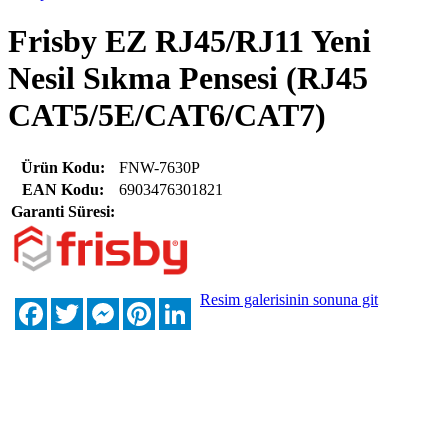
Frisby EZ RJ45/RJ11 Yeni
Nesil Sıkma Pensesi (RJ45
CAT5/5E/CAT6/CAT7)
Ürün Kodu:
FNW-7630P
EAN Kodu:
6903476301821
Garanti Süresi:
Resim galerisinin sonuna git
Facebook
Twitter
Messenger
Pinterest
LinkedIn