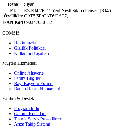
Renk
Siyah
Ek
EZ RJ45/RJ11 Yeni Nesil Sıkma Pensesi (RJ45
Özellikler
CAT5/5E/CAT6/CAT7)
EAN Kod
6903476301821
COMSIS
Hakkımızda
Gizlilik Politikası
Kullanım Koşulları
Müşteri Hizmetleri
Online Alışveriş
Fatura Bilgileri
Bayi Başvuru Formu
Banka Hesap Numaralari
Yardım & Destek
Program İndir
Garanti Koşulları
Teknik Servis Prosedürleri
Arıza Takip Sistemi