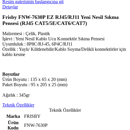
Resim galerisinin başlangıcına git
Detaylar
Frisby FNW-7630P EZ RJ45/RJ11 Yeni Nesil Sıkma
Pensesi (RJ45 CAT5/5E/CAT6/CAT7)
Malzemesi : Çelik, Plastik
İşlevi : Yeni Nesil Kablo Ucu Konnektör Sıkma Pensesi
Uyumluluk : 8P8C/RJ-45, 6P4C/RJ11
Özellik : Yaylı/ Kilitlenebilir/Kablo Soyma/Delikli konnektörler için
kablo kesme
Boyutlar
Ürün Boyutu : 135 x 65 x 20 (mm)
Paket Boyutu : 95 x 205 x 25 (mm)
Ağırlık : 345gr
Teknik Özellikler
Teknik Özellikler
Marka
FRISBY
Ürün
FNW-7630P
Kodu