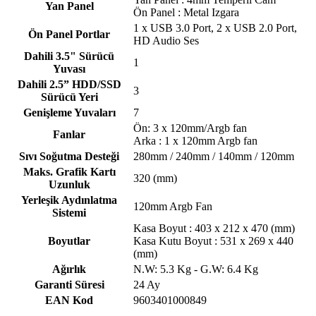
Yan Panel
Ön Panel : Metal Izgara
1 x USB 3.0 Port, 2 x USB 2.0 Port,
Ön Panel Portlar
HD Audio Ses
Dahili 3.5" Sürücü
1
Yuvası
Dahili 2.5” HDD/SSD
3
Sürücü Yeri
Genişleme Yuvaları
7
Ön: 3 x 120mm/Argb fan
Fanlar
Arka : 1 x 120mm Argb fan
Sıvı Soğutma Desteği
280mm / 240mm / 140mm / 120mm
Maks. Grafik Kartı
320 (mm)
Uzunluk
Yerleşik Aydınlatma
120mm Argb Fan
Sistemi
Kasa Boyut : 403 x 212 x 470 (mm)
Boyutlar
Kasa Kutu Boyut : 531 x 269 x 440
(mm)
Ağırlık
N.W: 5.3 Kg - G.W: 6.4 Kg
Garanti Süresi
24 Ay
EAN Kod
9603401000849