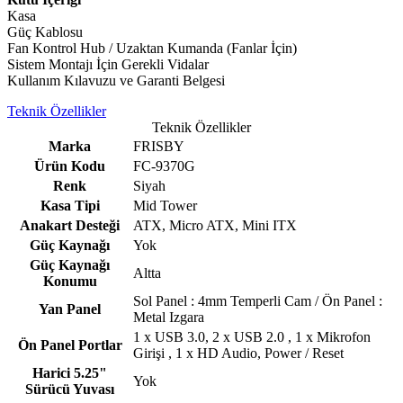
Kasa
Güç Kablosu
Fan Kontrol Hub / Uzaktan Kumanda (Fanlar İçin)
Sistem Montajı İçin Gerekli Vidalar
Kullanım Kılavuzu ve Garanti Belgesi
Teknik Özellikler
Teknik Özellikler
Marka
FRISBY
Ürün Kodu
FC-9370G
Renk
Siyah
Kasa Tipi
Mid Tower
Anakart Desteği
ATX, Micro ATX, Mini ITX
Güç Kaynağı
Yok
Güç Kaynağı
Altta
Konumu
Sol Panel : 4mm Temperli Cam / Ön Panel :
Yan Panel
Metal Izgara
1 x USB 3.0, 2 x USB 2.0 , 1 x Mikrofon
Ön Panel Portlar
Girişi , 1 x HD Audio, Power / Reset
Harici 5.25"
Yok
Sürücü Yuvası