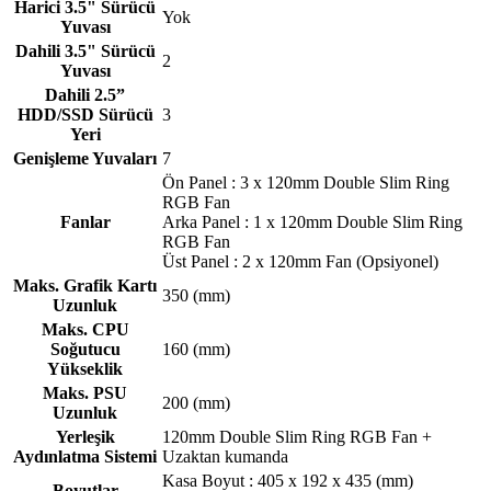
Harici 3.5" Sürücü
Yok
Yuvası
Dahili 3.5" Sürücü
2
Yuvası
Dahili 2.5”
HDD/SSD Sürücü
3
Yeri
Genişleme Yuvaları
7
Ön Panel : 3 x 120mm Double Slim Ring
RGB Fan
Fanlar
Arka Panel : 1 x 120mm Double Slim Ring
RGB Fan
Üst Panel : 2 x 120mm Fan (Opsiyonel)
Maks. Grafik Kartı
350 (mm)
Uzunluk
Maks. CPU
Soğutucu
160 (mm)
Yükseklik
Maks. PSU
200 (mm)
Uzunluk
Yerleşik
120mm Double Slim Ring RGB Fan +
Aydınlatma Sistemi
Uzaktan kumanda
Kasa Boyut : 405 x 192 x 435 (mm)
Boyutlar