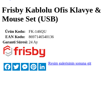
Frisby Kablolu Ofis Klavye &
Mouse Set (USB)
Ürün Kodu:
FK-146QU
EAN Kodu:
8697146540136
Garanti Süresi:
24 Ay
Resim galerisinin sonuna git
Facebook
Twitter
Messenger
Pinterest
LinkedIn