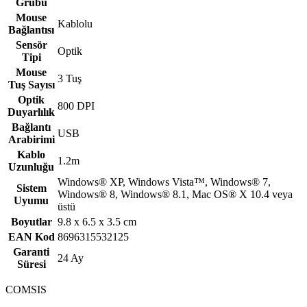
Grubu
Mouse
Kablolu
Bağlantısı
Sensör
Optik
Tipi
Mouse
3 Tuş
Tuş Sayısı
Optik
800 DPI
Duyarlılık
Bağlantı
USB
Arabirimi
Kablo
1.2m
Uzunluğu
Windows® XP, Windows Vista™, Windows® 7,
Sistem
Windows® 8, Windows® 8.1, Mac OS® X 10.4 veya
Uyumu
üstü
Boyutlar
9.8 x 6.5 x 3.5 cm
EAN Kod
8696315532125
Garanti
24 Ay
Süresi
COMSIS