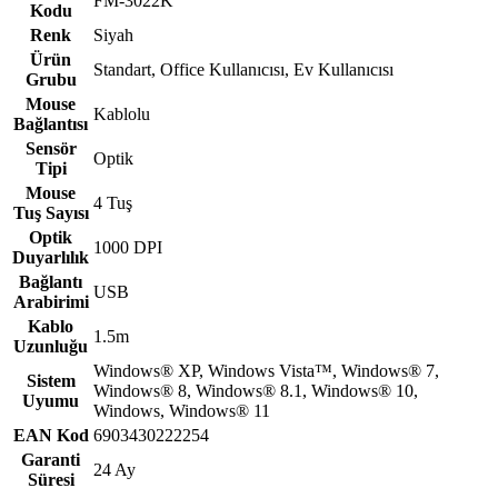
FM-3022K
Kodu
Renk
Siyah
Ürün
Standart, Office Kullanıcısı, Ev Kullanıcısı
Grubu
Mouse
Kablolu
Bağlantısı
Sensör
Optik
Tipi
Mouse
4 Tuş
Tuş Sayısı
Optik
1000 DPI
Duyarlılık
Bağlantı
USB
Arabirimi
Kablo
1.5m
Uzunluğu
Windows® XP, Windows Vista™, Windows® 7,
Sistem
Windows® 8, Windows® 8.1, Windows® 10,
Uyumu
Windows, Windows® 11
EAN Kod
6903430222254
Garanti
24 Ay
Süresi