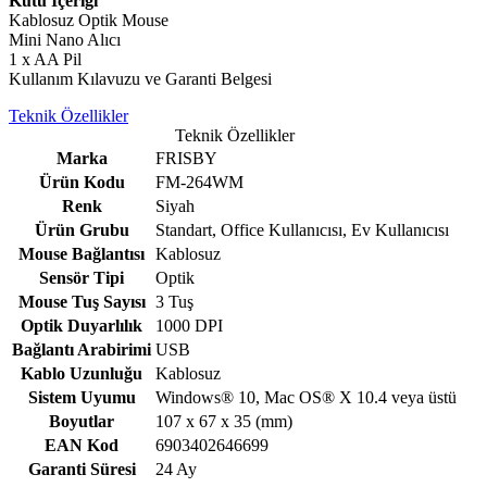
Kutu İçeriği
Kablosuz Optik Mouse
Mini Nano Alıcı
1 x AA Pil
Kullanım Kılavuzu ve Garanti Belgesi
Teknik Özellikler
Teknik Özellikler
Marka
FRISBY
Ürün Kodu
FM-264WM
Renk
Siyah
Ürün Grubu
Standart, Office Kullanıcısı, Ev Kullanıcısı
Mouse Bağlantısı
Kablosuz
Sensör Tipi
Optik
Mouse Tuş Sayısı
3 Tuş
Optik Duyarlılık
1000 DPI
Bağlantı Arabirimi
USB
Kablo Uzunluğu
Kablosuz
Sistem Uyumu
Windows® 10, Mac OS® X 10.4 veya üstü
Boyutlar
107 x 67 x 35 (mm)
EAN Kod
6903402646699
Garanti Süresi
24 Ay