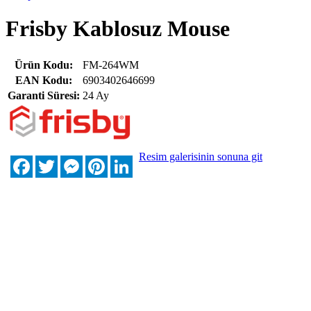
Frisby Kablosuz Mouse
Ürün Kodu:
FM-264WM
EAN Kodu:
6903402646699
Garanti Süresi:
24 Ay
Resim galerisinin sonuna git
Facebook
Twitter
Messenger
Pinterest
LinkedIn