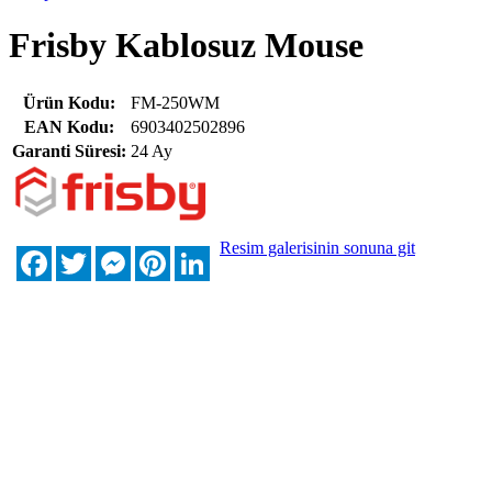
Frisby Kablosuz Mouse
Ürün Kodu:
FM-250WM
EAN Kodu:
6903402502896
Garanti Süresi:
24 Ay
Resim galerisinin sonuna git
Facebook
Twitter
Messenger
Pinterest
LinkedIn