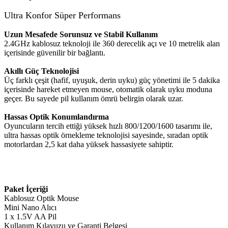
Ultra Konfor Süper Performans
Uzun Mesafede Sorunsuz ve Stabil Kullanım
2.4GHz kablosuz teknoloji ile 360 derecelik açı ve 10 metrelik alan
içerisinde güvenilir bir bağlantı.
Akıllı Güç Teknolojisi
Üç farklı çeşit (hafif, uyuşuk, derin uyku) güç yönetimi ile 5 dakika
içerisinde hareket etmeyen mouse, otomatik olarak uyku moduna
geçer. Bu sayede pil kullanım ömrü belirgin olarak uzar.
Hassas Optik Konumlandırma
Oyuncuların tercih ettiği yüksek hızlı 800/1200/1600 tasarımı ile,
ultra hassas optik örnekleme teknolojisi sayesinde, sıradan optik
motorlardan 2,5 kat daha yüksek hassasiyete sahiptir.
Paket İçeriği
Kablosuz Optik Mouse
Mini Nano Alıcı
1 x 1.5V AA Pil
Kullanım Kılavuzu ve Garanti Belgesi