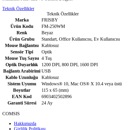
Teknik Özellikler
Teknik Özellikler
Marka
FRISBY
Ürün Kodu
FM-250WM
Renk
Beyaz
Ürün Grubu
Standart, Office Kullanıcısı, Ev Kullanıcısı
Mouse Bağlantısı
Kablosuz
Sensör Tipi
Optik
Mouse Tuş Sayısı
4 Tuş
Optik Duyarlılık
1200 DPI, 800 DPI, 1600 DPI
Bağlantı Arabirimi
USB
Kablo Uzunluğu
Kablosuz
Sistem Uyumu
Windows® 10, Mac OS® X 10.4 veya üstü
Boyutlar
115 x 65 (mm)
EAN Kod
6903402502896
Garanti Süresi
24 Ay
COMSIS
Hakkımızda
Gizlilik Politikası