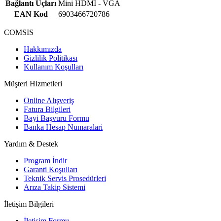
Bağlantı Uçları
Mini HDMI - VGA
EAN Kod
6903466720786
COMSIS
Hakkımızda
Gizlilik Politikası
Kullanım Koşulları
Müşteri Hizmetleri
Online Alışveriş
Fatura Bilgileri
Bayi Başvuru Formu
Banka Hesap Numaralari
Yardım & Destek
Program İndir
Garanti Koşulları
Teknik Servis Prosedürleri
Arıza Takip Sistemi
İletişim Bilgileri
İletişim Formu