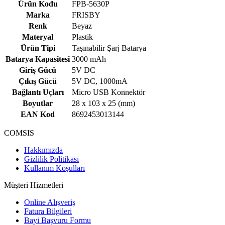
Ürün Kodu
FPB-5630P
Marka
FRISBY
Renk
Beyaz
Materyal
Plastik
Ürün Tipi
Taşınabilir Şarj Batarya
Batarya Kapasitesi
3000 mAh
Giriş Gücü
5V DC
Çıkış Gücü
5V DC, 1000mA
Bağlantı Uçları
Micro USB Konnektör
Boyutlar
28 x 103 x 25 (mm)
EAN Kod
8692453013144
COMSIS
Hakkımızda
Gizlilik Politikası
Kullanım Koşulları
Müşteri Hizmetleri
Online Alışveriş
Fatura Bilgileri
Bayi Başvuru Formu