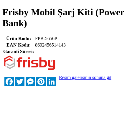
Frisby Mobil Şarj Kiti (Power
Bank)
Ürün Kodu:
FPB-5656P
EAN Kodu:
8692456514143
Garanti Süresi:
Resim galerisinin sonuna git
Facebook
Twitter
Messenger
Pinterest
LinkedIn