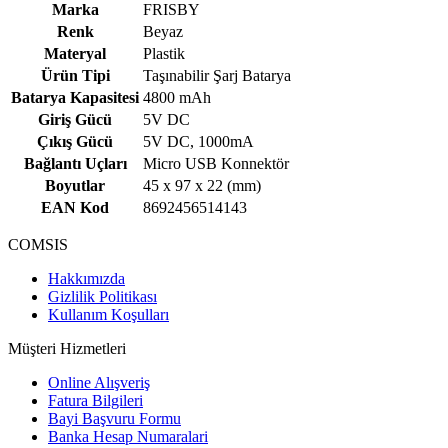
Marka
FRISBY
Renk
Beyaz
Materyal
Plastik
Ürün Tipi
Taşınabilir Şarj Batarya
Batarya Kapasitesi
4800 mAh
Giriş Gücü
5V DC
Çıkış Gücü
5V DC, 1000mA
Bağlantı Uçları
Micro USB Konnektör
Boyutlar
45 x 97 x 22 (mm)
EAN Kod
8692456514143
COMSIS
Hakkımızda
Gizlilik Politikası
Kullanım Koşulları
Müşteri Hizmetleri
Online Alışveriş
Fatura Bilgileri
Bayi Başvuru Formu
Banka Hesap Numaralari