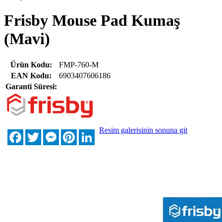
Frisby Mouse Pad Kumaş
(Mavi)
Ürün Kodu:
FMP-760-M
EAN Kodu:
6903407606186
Garanti Süresi:
Resim galerisinin sonuna git
Facebook
Twitter
Messenger
Pinterest
LinkedIn