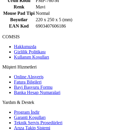
Ürün Kodu
FMP-760-M
Renk
Mavi
Mouse Pad Tipi
Normal
Boyutlar
220 x 250 x 5 (mm)
EAN Kod
6903407606186
COMSIS
Hakkımızda
Gizlilik Politikası
Kullanım Koşulları
Müşteri Hizmetleri
Online Alışveriş
Fatura Bilgileri
Bayi Başvuru Formu
Banka Hesap Numaralari
Yardım & Destek
Program İndir
Garanti Koşulları
Teknik Servis Prosedürleri
Arıza Takip Sistemi